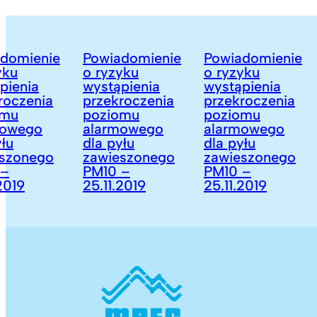
mienie
Powiadomienie
Powiadomienie
u
o ryzyku
o ryzyku
o
enia
wystąpienia
wystąpienia
w
czenia
przekroczenia
przekroczenia
p
u
poziomu
poziomu
wego
alarmowego
alarmowego
dla pyłu
dla pyłu
d
zonego
zawieszonego
zawieszonego
PM10 –
PM10 –
19
25.11.2019
25.11.2019
2