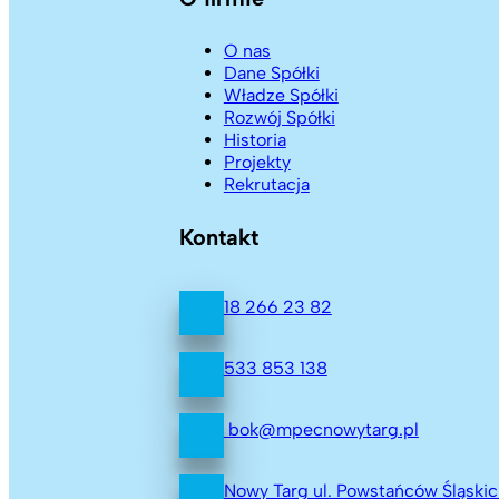
O nas
Dane Spółki
Władze Spółki
Rozwój Spółki
Historia
Projekty
Rekrutacja
Kontakt
18 266 23 82
533 853 138
bok@mpecnowytarg.pl
Nowy Targ ul. Powstańców Śląskich