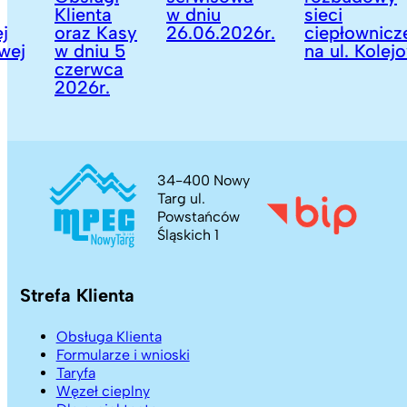
Klienta
w dniu
sieci
oraz Kasy
26.06.2026r.
ciepłowniczej
w dniu 5
na ul. Kolejowej
czerwca
2026r.
34-400 Nowy
Targ ul.
Powstańców
Śląskich 1
Strefa Klienta
Obsługa Klienta
Formularze i wnioski
Taryfa
Węzeł cieplny