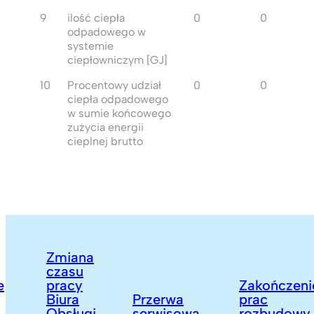
9
ilość ciepła
0
0
odpadowego w
systemie
ciepłowniczym [GJ]
10
Procentowy udział
0
0
ciepła odpadowego
w sumie końcowego
zużycia energii
cieplnej brutto
Zmiana
czasu
pracy
Zakończenie
Biura
Przerwa
prac
Obsługi
serwisowa
rozbudowy