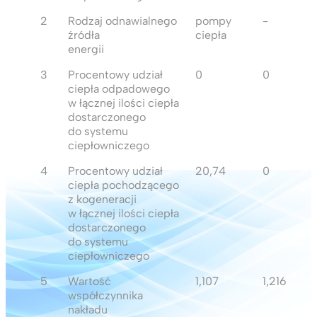
2
Rodzaj odnawialnego
pompy
-
źródła
ciepła
energii
3
Procentowy udział
0
0
ciepła odpadowego
w łącznej ilości ciepła
dostarczonego
do systemu
ciepłowniczego
4
Procentowy udział
20,74
0
ciepła pochodzącego
z kogeneracji
w łącznej ilości ciepła
dostarczonego
do systemu
ciepłowniczego
5
Wartość
1,107
1,216
współczynnika
nakładu