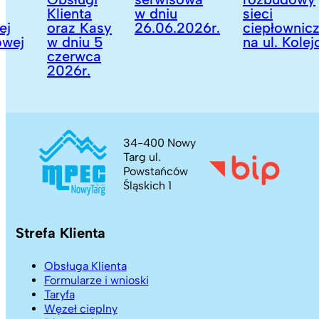
Klienta
w dniu
sieci
oraz Kasy
26.06.2026r.
ciepłowniczej
j
w dniu 5
na ul. Kolejow
czerwca
2026r.
34-400 Nowy
Targ ul.
Powstańców
Śląskich 1
Strefa Klienta
Obsługa Klienta
Formularze i wnioski
Taryfa
Węzeł cieplny