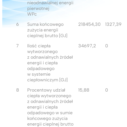
nieodnawialnej energii
pierwotnej
WPc
6
Suma końcowego
218454,30
1327,39
zużycia energii
cieplnej brutto [GJ]
7
Ilość ciepła
34697,2
0
wytworzonego
z odnawialnych źródeł
energii i ciepła
odpadowego
w systemie
ciepłowniczym [GJ]
8
Procentowy udział
15,88
0
ciepła wytworzonego
z odnawialnych źródeł
energii i ciepła
odpadowego w sumie
końcowego zużycia
energii cieplnej brutto