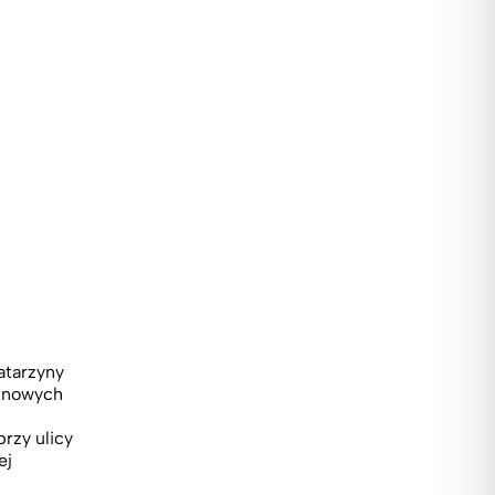
atarzyny
9 nowych
rzy ulicy
ej