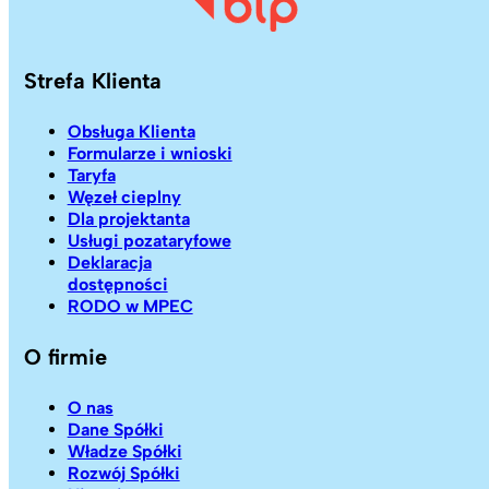
Strefa Klienta
Obsługa Klienta
Formularze i wnioski
Taryfa
Węzeł cieplny
Dla projektanta
Usługi pozataryfowe
Deklaracja
dostępności
RODO w MPEC
O firmie
O nas
Dane Spółki
Władze Spółki
Rozwój Spółki