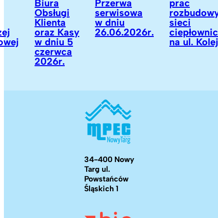
Biura
Przerwa
prac
Obsługi
serwisowa
rozbudowy
Klienta
w dniu
sieci
oraz Kasy
26.06.2026r.
ciepłowniczej
j
w dniu 5
na ul. Kolejow
czerwca
2026r.
34-400 Nowy
Targ ul.
Powstańców
Śląskich 1