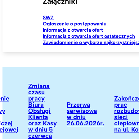
Załączniki
SWZ
Ogłoszenie o postępowaniu
Informacja z otwarcia ofert
Informacja z otwarcia ofert ostatecznych
Zawiadomienie o wyborze najkorzystniejsz
Zmiana
czasu
ie
pracy
Zakończen
Biura
Przerwa
prac
Obsługi
serwisowa
rozbudow
Klienta
w dniu
sieci
zej
oraz Kasy
26.06.2026r.
ciepłownic
jowej
w dniu 5
na ul. Kol
czerwca