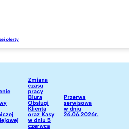
ej oferty
Zmiana
czasu
ie
pracy
Biura
Przerwa
y
Obsługi
serwisowa
Klienta
w dniu
zej
oraz Kasy
26.06.2026r.
ejowej
w dniu 5
czerwca