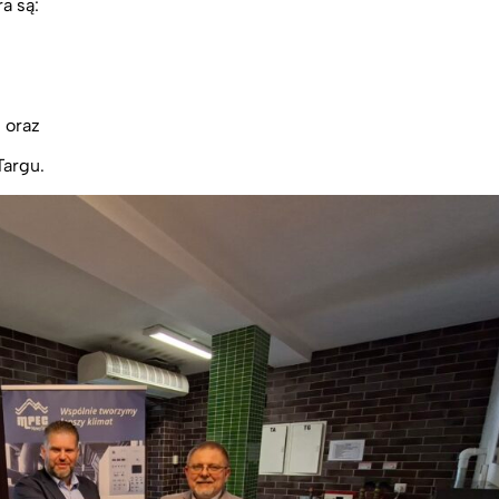
a są:
 oraz
Targu.