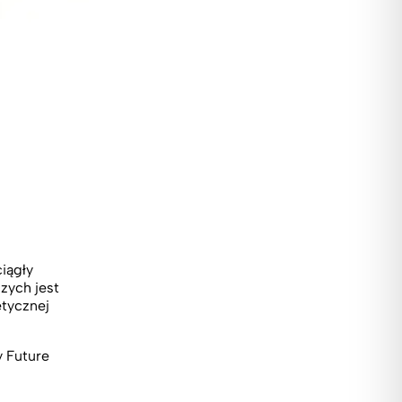
iągły
zych jest
etycznej
y Future